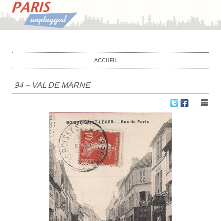
UNPLUGGED BANLIEUES
Main menu
Skip to content
ACCUEIL
94 – VAL DE MARNE